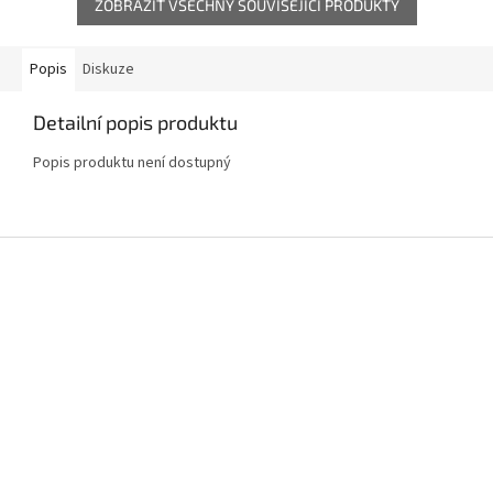
ZOBRAZIT VŠECHNY SOUVISEJÍCÍ PRODUKTY
Popis
Diskuze
Detailní popis produktu
Popis produktu není dostupný
Z
á
p
a
t
í