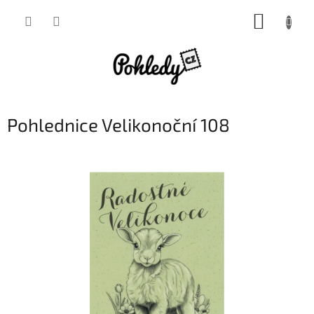
Přejít
NÁKUP
na
obsah
KOŠÍK
Pohlednice Velikonoční 108