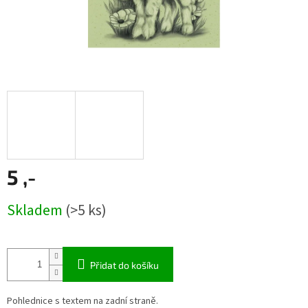
5 ,-
Měrná
Skladem
(>5 ks)
cena:
Přidat do košíku
Pohlednice s textem na zadní straně.