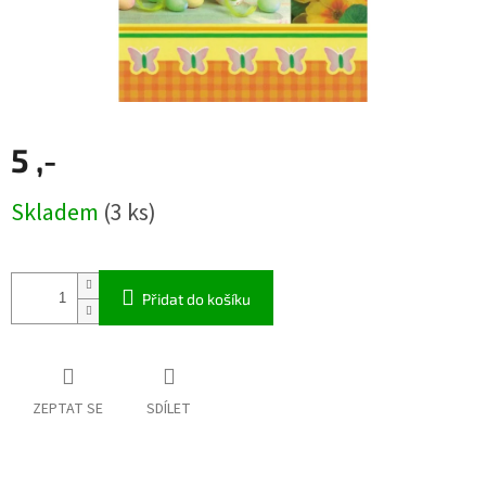
5 ,-
Měrná
Skladem
(3 ks)
cena:
Přidat do košíku
ZEPTAT SE
SDÍLET