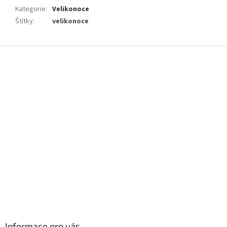
Kategorie
:
Velikonoce
Štítky
:
velikonoce
Z
á
p
a
t
í
Informace pro vás