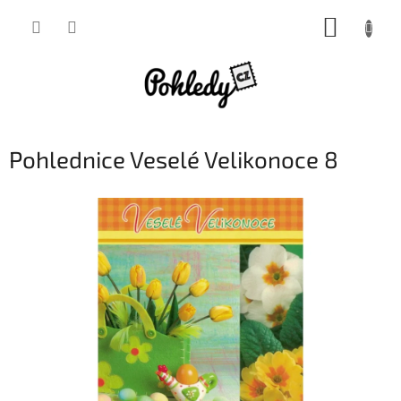
Přejít
NÁKUP
na
obsah
KOŠÍK
Pohlednice Veselé Velikonoce 8