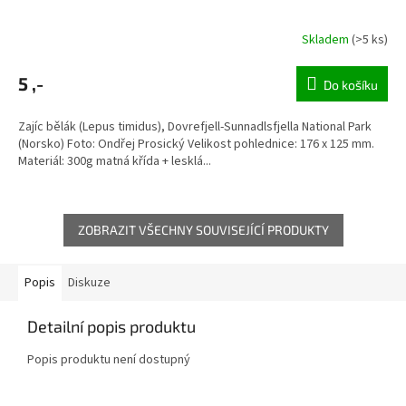
Skladem
(>5 ks)
5 ,-
Do košíku
Zajíc bělák (Lepus timidus), Dovrefjell-Sunnadlsfjella National Park
(Norsko) Foto: Ondřej Prosický Velikost pohlednice: 176 x 125 mm.
Materiál: 300g matná křída + lesklá...
ZOBRAZIT VŠECHNY SOUVISEJÍCÍ PRODUKTY
Popis
Diskuze
Detailní popis produktu
Popis produktu není dostupný