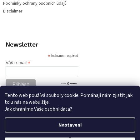
Podmínky ochrany osobních údajů
Disclaimer
Newsletter
*
indicates required
*
Váš e-mail
Tento web používá soubory cookie. Pomáhají nám zjistit jak
to u nás na webu žije.
Jak chráníme Vaše osobní data?
Nastavení
Vytvořil Shoptet
Naši milí zákazníci, v období 10.- 18.8. nebudeme odesílat objednávky.