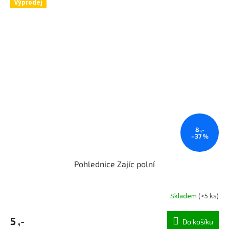
Výprodej
8 ,-
–37 %
Pohlednice Zajíc polní
Skladem
(>5 ks)
5 ,-
Do košíku