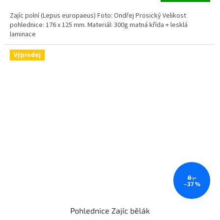
Zajíc polní (Lepus europaeus) Foto: Ondřej Prosický Velikost
pohlednice: 176 x 125 mm. Materiál: 300g matná křída + lesklá
laminace
Výprodej
8 ,-
–37 %
Pohlednice Zajíc bělák