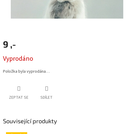
9 ,-
Měrná
Vyprodáno
cena:
Položka byla vyprodána…
ZEPTAT SE
SDÍLET
Související produkty