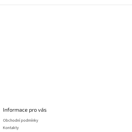
Z
á
p
a
t
í
Informace pro vás
Obchodní podmínky
Kontakty